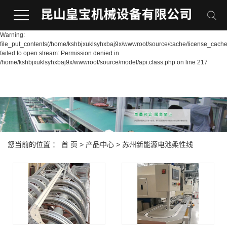
Warning:
file_put_contents(/home/kshbjxuklsyhxbaj9x/wwwroot/source/cache/license_cache
failed to open stream: Permission denied in
/home/kshbjxuklsyhxbaj9x/wwwroot/source/model/api.class.php on line 217
您当前的位置 ：
首 页
>
产品中心
>
苏州新能源电池柔性线