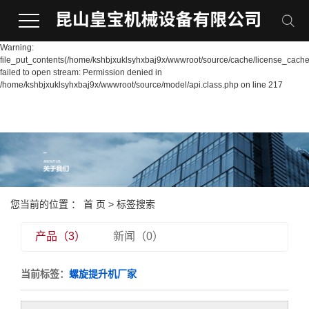
Warning:
file_put_contents(/home/kshbjxuklsyhxbaj9x/wwwroot/source/cache/license_cache
failed to open stream: Permission denied in
/home/kshbjxuklsyhxbaj9x/wwwroot/source/model/api.class.php on line 217
您当前的位置 ：
首 页
> 标签搜索
产品（3）
新闻（0）
当前标签：
螺旋提升机厂家