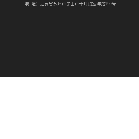
地 址：江苏省苏州市昆山市千灯镇宏洋路199号
CP备19073716号-1
苏公网安备32058302005902号
支持：
祥云平台