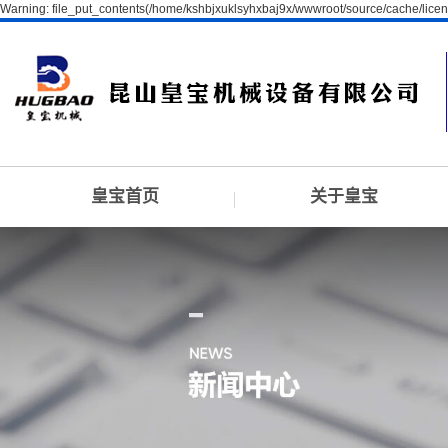
Warning: file_put_contents(/home/kshbjxuklsyhxbaj9x/wwwroot/source/cache/licen
皇宝首页
关于皇宝