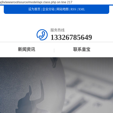
aj9x/wwwroot/source/model/api.class.php on line 217
设为首页
|
企业分站
|
网站地图
|
RSS
|
XML
服务热线
13326785649
新闻资讯
联系皇宝