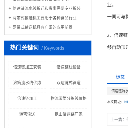
业。
倍速链流水线拆迁和搬离需要专业拆装
一同可与
网带式输送机主要用于各种食品行业
网带式输送机具有广阔的应用前景
2、倍速
热门关键词
够自动顶
Keywords
倍速链加工安装
倍速链线设备
标签
滚筒流水线优势
双速链式管道
倍速链流
倍速链加工
物流滚筒分拣线价格
本文网址：
ht
转弯输送
昆山倍速链厂家
上一篇