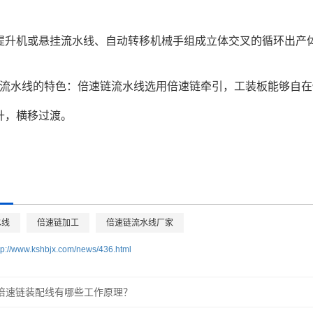
提升机或悬挂流水线、自动转移机械手组成立体交叉的循环出产
链流水线的特色：倍速链流水线选用倍速链牵引，工装板能够自
升，横移过渡。
水线
倍速链加工
倍速链流水线厂家
tp://www.kshbjx.com/news/436.html
倍速链装配线有哪些工作原理？