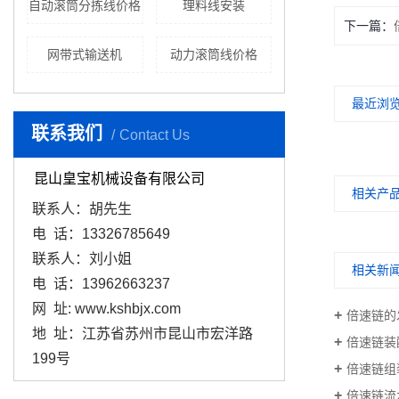
自动滚筒分拣线价格
理料线安装
下一篇
网带式输送机
动力滚筒线价格
最近浏
联系我们
Contact Us
昆山皇宝机械设备有限公司
相关产
联系人：胡先生
电 话：13326785649
联系人：刘小姐
相关新
电 话：13962663237
网 址: www.kshbjx.com
倍速链的
地 址：江苏省苏州市昆山市宏洋路
倍速链装
199号
倍速链组
倍速链流