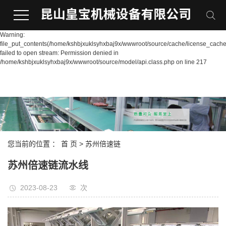
Warning:
file_put_contents(/home/kshbjxuklsyhxbaj9x/wwwroot/source/cache/license_cache
failed to open stream: Permission denied in
/home/kshbjxuklsyhxbaj9x/wwwroot/source/model/api.class.php on line 217
您当前的位置 ：
首 页
>
苏州倍速链
苏州倍速链流水线
2023-08-23
次